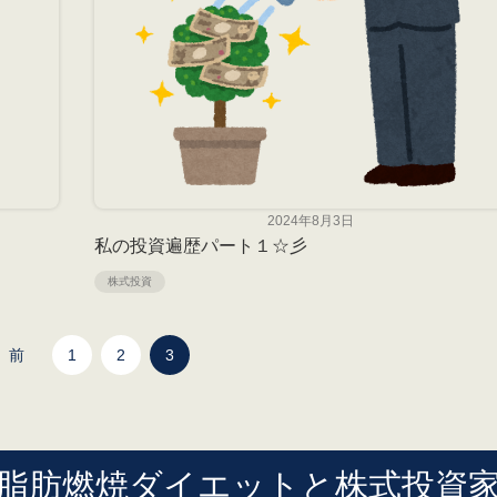
2024年8月3日
私の投資遍歴パート１☆彡
株式投資
前
1
2
3
脂肪燃焼ダイエットと株式投資